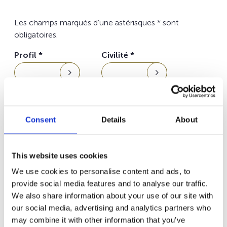
Les champs marqués d’une astérisques
*
sont
obligatoires.
Profil
*
Civilité
*
Nom
*
Prénom
*
Consent
Details
About
Société
N° et rue
Code postal
Ville
This website uses cookies
We use cookies to personalise content and ads, to
provide social media features and to analyse our traffic.
Pays
*
Email
*
We also share information about your use of our site with
our social media, advertising and analytics partners who
may combine it with other information that you’ve
Téléphone
*
Mode de contact