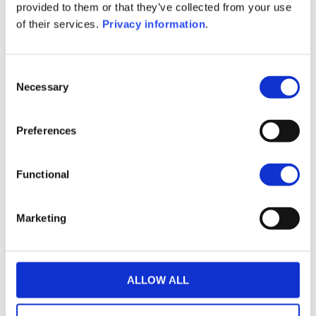
provided to them or that they’ve collected from your use
préféré ?
*
of their services.
Privacy information
.
Message
*
Consent
Necessary
Selection
Preferences
Functional
Adresse Postale :
Marketing
WEALINS S.A.
L-2986 Luxembourg
ALLOW ALL