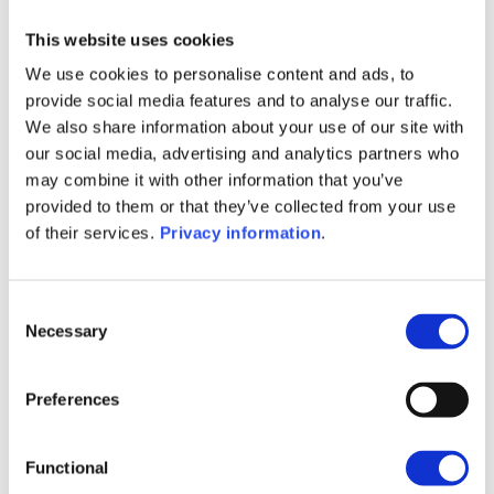
ambition d’être le partenaire de
This website uses cookies
référence en assurance vie
patrimoniale
We use cookies to personalise content and ads, to
provide social media features and to analyse our traffic.
We also share information about your use of our site with
our social media, advertising and analytics partners who
Plus d’infos
may combine it with other information that you’ve
provided to them or that they’ve collected from your use
of their services.
Privacy information
.
Consent
30/03/2026
Necessary
Selection
Structuration patrimoniale dans
Preferences
un contexte franco-belge :
éclairage croisé de nos Wealth
Planners
Functional