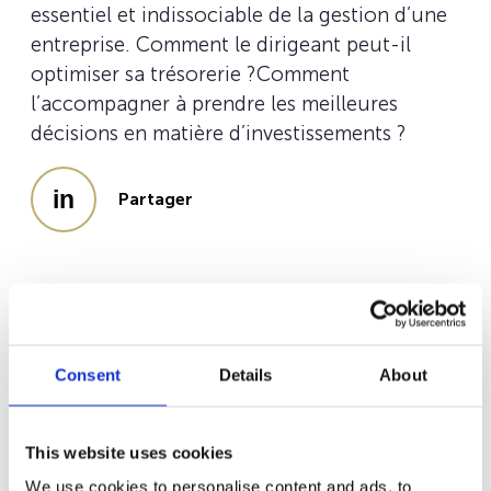
essentiel et indissociable de la gestion d’une
entreprise. Comment le dirigeant peut-il
optimiser sa trésorerie ?Comment
l’accompagner à prendre les meilleures
décisions en matière d’investissements ?
Partager
Dans cet article publié en mai 2023 dans le
Grand
Dossier Wealth Management
de
Paperjam
, Christian
Heinen,
Country manager Luxembourg
et Julien
Consent
Details
About
Milinkiewicz,
Wealth Planner
expliquent comment les
contrats d’assurance vie et de capitalisation
luxembourgeois se démarquent des autres types de
This website uses cookies
placements et constituent des outils incontournables
pour une gestion de trésorerie efficace à long-terme.
We use cookies to personalise content and ads, to