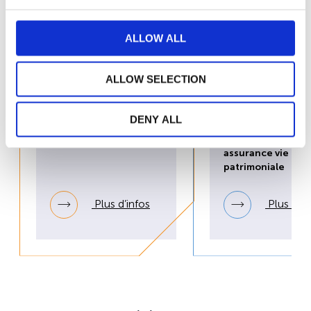
ALLOW ALL
27/04/2026
22/04/2026
ALLOW SELECTION
Au plus près de nos
WEALINS réalise u
partenaires : dans les
année 2025 recor
coulisses de
confirme son ambi
DENY ALL
l’excellence
d’être le partenai
opérationnelle
référence en
assurance vie
patrimoniale
Plus d’infos
Plus d’in