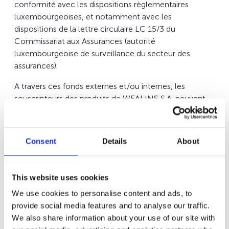
conformité avec les dispositions règlementaires
luxembourgeoises, et notamment avec les
dispositions de la lettre circulaire LC 15/3 du
Commissariat aux Assurances (autorité
luxembourgeoise de surveillance du secteur des
assurances).
A travers ces fonds externes et/ou internes, les
souscripteurs des produits de WEALINS S.A. peuvent
investir dans un grand nombre de stratégies et de
profils d’investissement, le plus souvent gérés par des
gestionnaires financiers externes et indépendants et
Consent
Details
About
parfois, dès lors que les dispositions règlementaires des
pays de résidence des souscripteurs le permettent,
directement par les
This website uses cookies
souscripteurs.
We use cookies to personalise content and ads, to
Les décisions d’investissement sont ainsi prises par ces
provide social media features and to analyse our traffic.
gestionnaires financiers externes, mandatés par
We also share information about your use of our site with