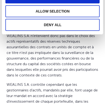
librement décider d’investir. La politique
d’investissement reflète les limites reprises dans la
ALLOW SELECTION
circulaire CAA 15/3 réglementant les investissements
de ce type d’actifs pour les compagnies établies au
DENY ALL
Luxembourg.
WEALINS S.A. n’intervient donc pas dans le choix des
actifs représentatifs des réserves techniques
assurantielles des contrats en unités de compte et à
ce titre n’est pas impliquée dans la surveillance de la
gouvernance, des performances financières ou de la
structure du capital des sociétés cotées en bourse
dans lesquelles elle pourrait avoir pris des participations
dans le contexte de ces contrats.
WEALINS S.A. contrôle cependant que les
gestionnaires d’actifs, mandatés par elle, font usage de
leur mandat en accord avec la stratégie
d’investissement de chaque portefeuille, dans les