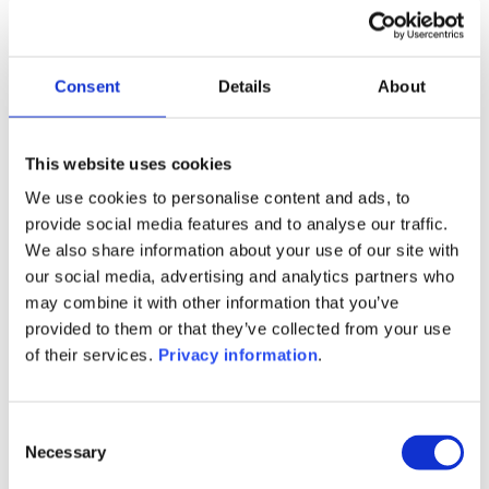
Nous agissons au quotidien et œuvrons à promouvoir
la diversité, la préservation de l’environnement et du
Consent
Details
About
bien-être de chacun.
Avec le Groupe Foyer, nous avons développés une
This website uses cookies
stratégie RSE basée sur les cinq piliers des Objectifs de
We use cookies to personalise content and ads, to
Développement Durable adoptés en 2015 par 193
provide social media features and to analyse our traffic.
États membres de l’ONU :
We also share information about your use of our site with
santé et bien-être des collaborateurs ;
our social media, advertising and analytics partners who
valeur économique créée et distribuée ;
may combine it with other information that you’ve
égalité des genres ;
provided to them or that they’ve collected from your use
solidarité sociétale ;
of their services.
Privacy information
.
environnement.
Nos collaborateurs sont pleinement engagés dans
Consent
cette démarche responsable et supportent la stratégie
Necessary
Selection
RSE par des groupes de travail sur chacun de ces