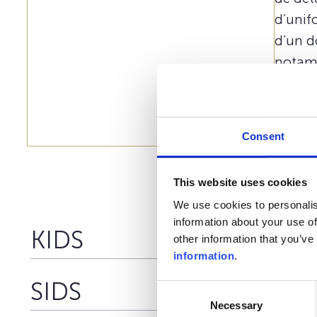
d’unif
d’un d
notamm
perfor
via les
par op
Consent
dispon
This website uses cookies
We use cookies to personalis
information about your use of
KIDS
other information that you’ve
information
.
SIDS
Consent
Necessary
Selection