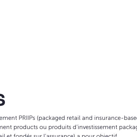
s
lement PRIIPs (packaged retail and insurance-bas
ment products ou produits d’investissement packa
il et fondés sur l’assurance) a pour objectif