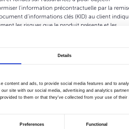
ormiser l’information précontractuelle par la remis
ocument d’informations clés (KID) au client indiq
ent les risques que le produit présente et les
mances que le client peut en attendre. Vous trouve
 liens ci-dessous les KIDs par produits, ainsi que les
tion d’investissement. Les KIDs des fonds externes 
Details
ibles
ici
.
e content and ads, to provide social media features and to analy
 our site with our social media, advertising and analytics partn
 provided to them or that they’ve collected from your use of their
Preferences
Functional