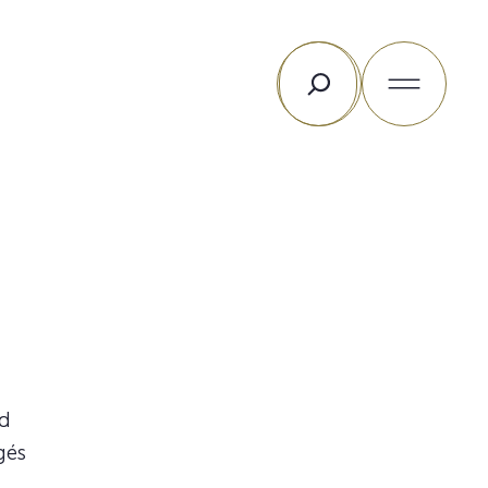
Rechercher
ed
gés