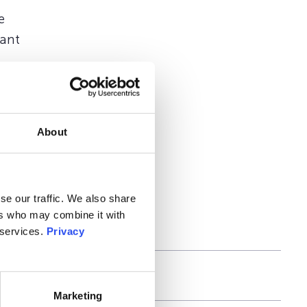
e
uant
rez
 SIDs
sont
About
se our traffic. We also share
ers who may combine it with
 services.
Privacy
Marketing