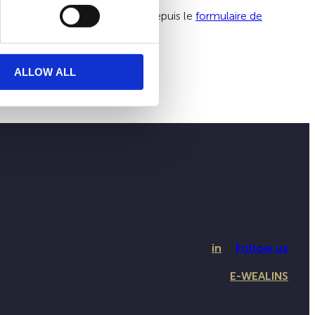
rci d’adresser votre demande depuis le
formulaire de
ALLOW ALL
in
Follow us
E-WEALINS