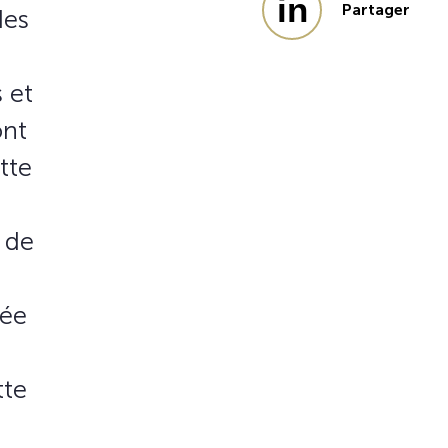
Partager
des
 et
ont
tte
 de
sée
tte