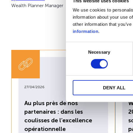
This website uses cookies
Wealth Planner Manager
Country Manager Belgiu
We use cookies to personalis
information about your use of
other information that you’ve
information
.
Consent
Necessary
Selection
27/04/2026
22
DENY ALL
Au plus près de nos
W
partenaires : dans les
2
coulisses de l’excellence
s
opérationnelle
p