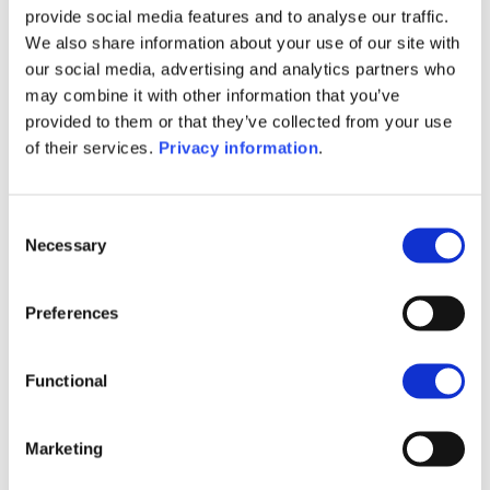
provide social media features and to analyse our traffic.
de la clientèle patrimoniale, de plus en plus mobile et
We also share information about your use of our site with
internationale.
our social media, advertising and analytics partners who
may combine it with other information that you’ve
Transmission d’entreprise : un enjeu clé
provided to them or that they’ve collected from your use
La transmission d’entreprise a été au cœur des
of their services.
Privacy information
.
échanges. Elle nécessite une préparation rigoureuse et
une expertise en ingénierie patrimoniale
transfrontalière, afin d’assurer la pérennité du
Consent
Necessary
patrimoine familial et entrepreneurial.
Selection
Regards sur l’avenir avec Philippe Dessertine
Preferences
L’économiste Philippe Dessertine a offert une analyse
des grands bouleversements économiques et
Functional
sociétales qui redessinent notre avenir, soulignant les
tensions géopolitiques, le retour potentiel de la Chine
sur les marchés européens, et l’hyper-innovation
Marketing
portée par l’IA générative.