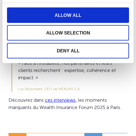
Engagement pour la durabilité
ALLOW ALL
Enfin, l’impact investing s’impose comme un levier
d’avenir. WEALINS a présenté le fonds
ALLOW SELECTION
“Sustainability4all” en partenariat avec Candriam,
reflétant l’engagement croissant du secteur pour une
finance plus responsable et durable.
DENY ALL
« Face à l’instabilité, nos partenaires et leurs
clients recherchent : expertise, cohérence et
impact. »
Luc Rasschaert, CEO de WEALINS S.A.
Découvrez dans
ces interviews
, les moments
marquants du Wealth Insurance Forum 2025 à Paris.