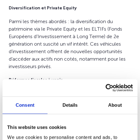
Diversification et Private Equity
Parmi les thèmes abordés : la diversification du
patrimoine via le Private Equity et les ELTIFs (Fonds
Européens d’Investissement à Long Terme) de 2e
génération ont suscité un vif intérêt. Ces véhicules
d’investissement offrent de nouvelles opportunités
d’accéder aux actifs non cotés, notamment pour les
investisseurs privés.
Réformes fiscales à venir
La fiscalité patrimoniale française, en voie de réforme
(droits de succession, impôts sur la fortune, niches
Consent
Details
About
fiscales), incite à anticiper ces évolutions et diluer les
risques pour atteindre les objectifs patrimoniaux. Les
intervenants ont également souligné l’importance
This website uses cookies
d’anticiper les évolutions fiscales et d’adopter une
We use cookies to personalise content and ads, to
approche personnalisée face aux attentes croissantes