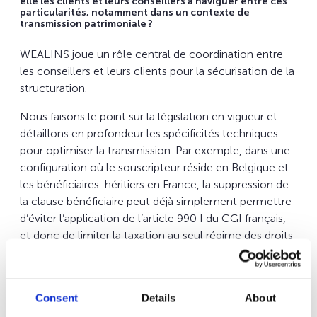
elle les clients et leurs conseillers à naviguer entre ces
particularités, notamment dans un contexte de
transmission patrimoniale ?
WEALINS joue un rôle central de coordination entre
les conseillers et leurs clients pour la sécurisation de la
structuration.
Nous faisons le point sur la législation en vigueur et
détaillons en profondeur les spécificités techniques
pour optimiser la transmission. Par exemple, dans une
configuration où le souscripteur réside en Belgique et
les bénéficiaires-héritiers en France, la suppression de
la clause bénéficiaire peut déjà simplement permettre
d’éviter l’application de l’article 990 I du CGI français,
et donc de limiter la taxation au seul régime des droits
de succession en Belgique, comme le prévoit la
convention préventive à la double imposition entre la
France et la Belgique. Vient ensuite tout le travail de
Consent
Details
About
recherche pour réduire la charge fiscale, souvent à