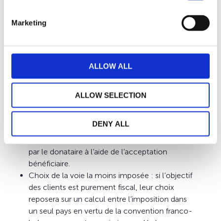
justement d’articuler plusieurs stratégies efficaces :
Maîtrise de la transmission : la liberté de
Marketing
rédaction de la clause bénéficiaire offre un
véritable levier d’optimisation, permettant
d’intégrer des bénéficiaires sur des rangs
ALLOW ALL
différents, de prévoir des démembrements ou
encore de répartir les capitaux entre plusieurs
générations.
ALLOW SELECTION
Sécurisation des conditions de la transmission
: le contrat d’assurance vie permet de
DENY ALL
sécuriser les clauses prévues dans la donation,
avec un contrôle de la disposition des fonds
par le donataire à l’aide de l’acceptation
bénéficiaire.
Choix de la voie la moins imposée : si l’objectif
des clients est purement fiscal, leur choix
reposera sur un calcul entre l’imposition dans
un seul pays en vertu de la convention franco-