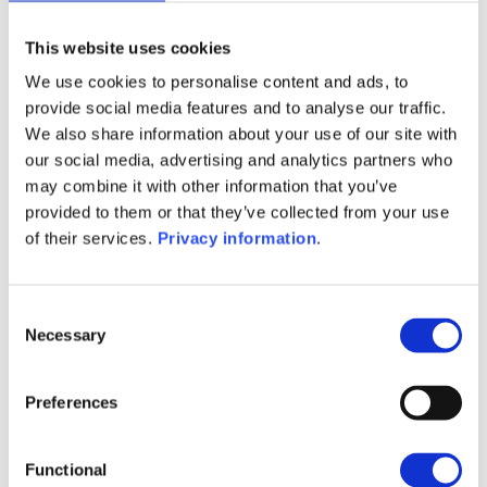
l’aide de donations en Belgique, en prenant bien
entendu en compte les conséquences fiscales en
This website uses cookies
France.
We use cookies to personalise content and ads, to
provide social media features and to analyse our traffic.
Notre mission est avant tout d’informer les clients sur
We also share information about your use of our site with
la législation en vigueur, les conséquences de leurs
our social media, advertising and analytics partners who
choix dans les deux juridictions et de mettre en
may combine it with other information that you’ve
lumière les subtilités qui leur permettront de s’orienter
provided to them or that they’ve collected from your use
vers une solution équilibrée et reconnue dans les deux
of their services.
Privacy information
.
pays. Grâce à une ingénierie patrimoniale solide et à un
accompagnement personnalisé, nous apportons clarté
et sécurité dans un environnement où les règles sont
Consent
complexes et parfois contradictoires.
Necessary
Selection
Dans un contexte franco-belge, quelles stratégies
patrimoniales peuvent être envisagées pour optimiser la
succession, notamment au travers d’un contrat
Preferences
d’assurance vie luxembourgeois ?
Le contrat d’assurance vie luxembourgeois permet
Functional