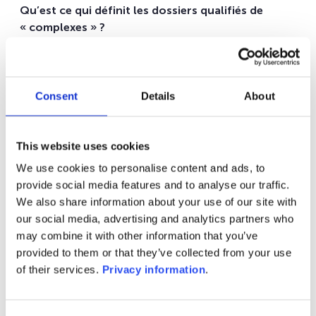
Qu’est ce qui définit les dossiers qualifiés de
« complexes » ?
Pour une personne physique, la complexité va
principalement dépendre du pays de résidence fiscale
du souscripteur et/ou de la tête assurée : par exemple
Consent
Details
About
un citoyen ressortissant d’un de nos marchés de
distribution résidant dans un pays situé hors de l’Union
Européenne. Pour une personne morale, la complexité
This website uses cookies
peut être corrélée avec celle de la structuration de
We use cookies to personalise content and ads, to
l’entreprise, par exemple une société dont la structure
provide social media features and to analyse our traffic.
est composée de plusieurs strates avec des
We also share information about your use of our site with
bénéficiaires effectifs résidant en dehors de nos
our social media, advertising and analytics partners who
marchés de distribution.
may combine it with other information that you’ve
Comment les experts WEALINS œuvrent-ils à
provided to them or that they’ve collected from your use
trouver une solution pour le partenaire et son
of their services.
Privacy information
.
client ?
Une équipe dédiée d’experts est mobilisée en