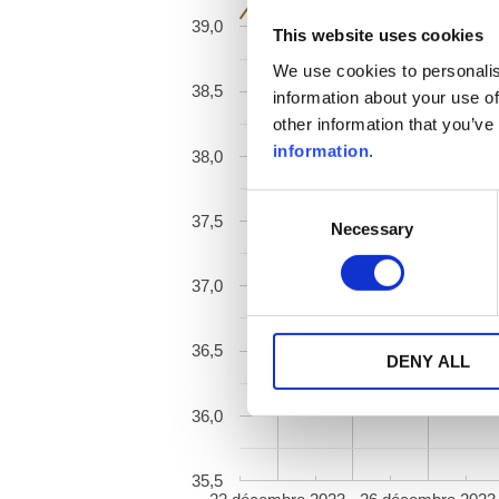
39,0
This website uses cookies
We use cookies to personalis
38,5
information about your use of
other information that you’ve
information
.
38,0
Consent
37,5
Necessary
Selection
37,0
36,5
DENY ALL
36,0
35,5