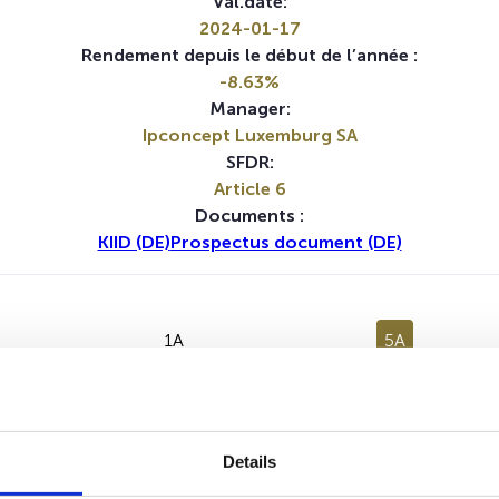
Val.date:
2024-01-17
Rendement depuis le début de l’année :
-8.63%
Manager:
Ipconcept Luxemburg SA
SFDR:
Article 6
Documents :
KIID (DE)
Prospectus document (DE)
1A
5A
Details