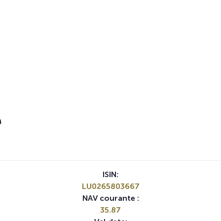
r
ISIN:
LU0265803667
NAV courante :
35.87