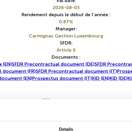
Val.date:
2026-08-03
Rendement depuis le début de l’année :
0.87%
Manager:
Carmignac Gestion Luxembourg
SFDR:
Article 6
Documents :
 (EN)
SFDR Precontractual document (DE)
SFDR Precontrac
l document (FR)
SFDR Precontractual document (IT)
Prosp
document (EN)
Prospectus document (IT)
KID (EN)
KID (DE)
KI
1A
5A
Details