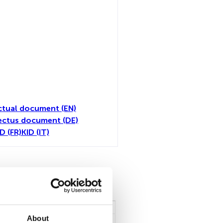
tual document (EN)
ectus document (DE)
D (FR)
KID (IT)
toutes
About