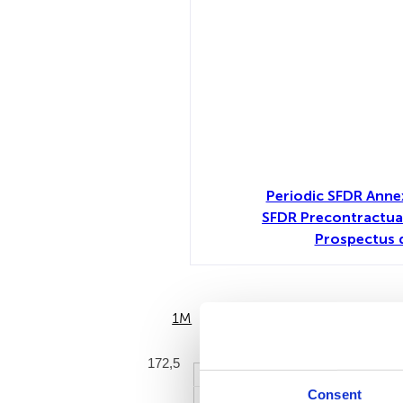
Periodic SFDR Annex
SFDR Precontractua
Prospectus 
1M
6M
172,5
Consent