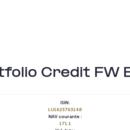
folio Credit FW 
ISIN:
LU1623763148
NAV courante :
171.1