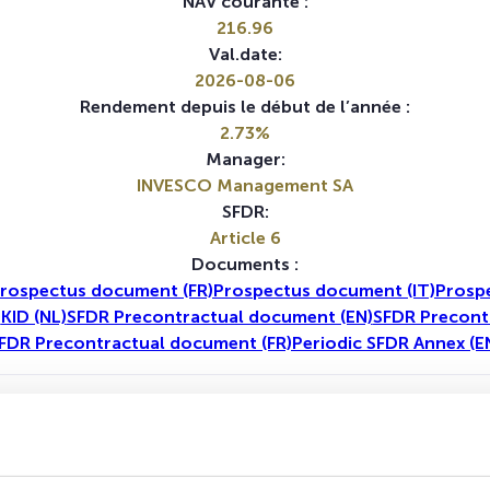
NAV courante :
216.96
Val.date:
2026-08-06
Rendement depuis le début de l’année :
2.73%
Manager:
INVESCO Management SA
SFDR:
Article 6
Documents :
rospectus document (FR)
Prospectus document (IT)
Prosp
)
KID (NL)
SFDR Precontractual document (EN)
SFDR Precont
FDR Precontractual document (FR)
Periodic SFDR Annex (E
1A
5A