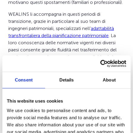
motivano questi spostamenti (familiari o professionali).
WEALINS li accompagna in questi periodi di
transizione, grazie in particolare al suo team di
ingegneri patrimoniali, specializzati nell’
adattabilità
transfrontaliera della pianificazione patrimoniale
. La
loro conoscenza delle normative vigenti nei diversi
paesi consente grande fluidità nel trasferimento del
patrimonio, con adattamenti contrattuali ridotti al
minimo a seconda dei diversi paesi coinvolti.
Quali sono le opportunità offerte dagli asset non quotati
Consent
Details
About
e in particolare dal Private Equity per gli investitori
italiani?
Il Private Equity è ancora molto poco rappresentato in
This website uses cookies
Italia (meno dell’1% degli asset gestiti dalle banche
We use cookies to personalise content and ads, to
private), e questa è davvero una specificità di questo
provide social media features and to analyse our traffic.
mercato se paragonato al Nord Europa o anche a
We also share information about your use of our site with
paesi vicini come la Francia. Ciò si spiega innanzitutto
our social media, advertising and analytics partners who