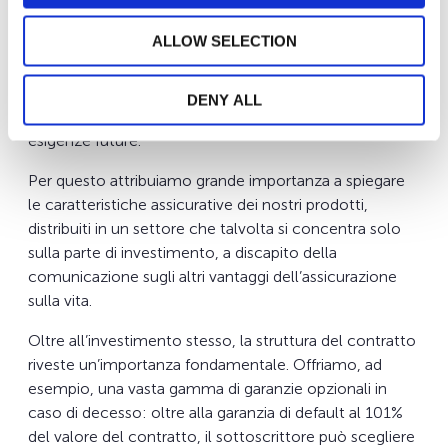
WEALINS che consentono di rispondere alle attese
attuali e future della clientela patrimoniale?
ALLOW SELECTION
Le nostre soluzioni sono concepite per rispondere alle
aspirazioni patrimoniali dei clienti al momento della
DENY ALL
sottoscrizione, ma anche per anticipare le loro
esigenze future.
Per questo attribuiamo grande importanza a spiegare
le caratteristiche assicurative dei nostri prodotti,
distribuiti in un settore che talvolta si concentra solo
sulla parte di investimento, a discapito della
comunicazione sugli altri vantaggi dell’assicurazione
sulla vita.
Oltre all’investimento stesso, la struttura del contratto
riveste un’importanza fondamentale. Offriamo, ad
esempio, una vasta gamma di garanzie opzionali in
caso di decesso: oltre alla garanzia di default al 101%
del valore del contratto, il sottoscrittore può scegliere