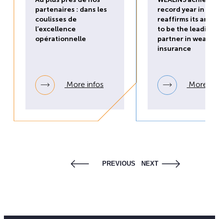
partenaires : dans les
record year in 20
coulisses de
reaffirms its ambi
l’excellence
to be the leading
opérationnelle
partner in wealth
insurance
More infos
More inf
PREVIOUS
NEXT